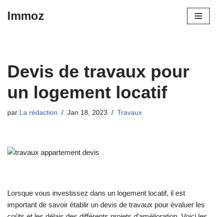
Immoz
Aller
au
contenu
Devis de travaux pour
un logement locatif
par
La rédaction
Jan 18, 2023
Travaux
Lorsque vous investissez dans un logement locatif, il est
important de savoir établir un devis de travaux pour évaluer les
coûts et les délais des différents projets d’amélioration. Voici les