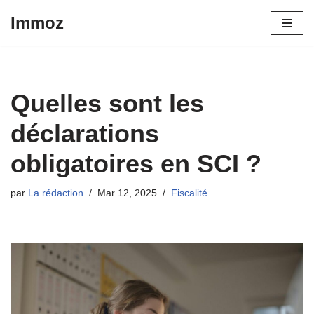
Immoz
Aller
au
contenu
Quelles sont les
déclarations
obligatoires en SCI ?
par
La rédaction
Mar 12, 2025
Fiscalité