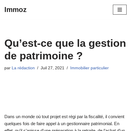
Immoz
Aller
au
contenu
Qu’est-ce que la gestion
de patrimoine ?
par
La rédaction
Juil 27, 2021
Immobilier particulier
Dans un monde où tout projet est régi par la fiscalité, il convient
quelques fois de faire appel à un gestionnaire patrimonial. En
effet, qu’il s’agisse d’une préparation à la retraite, de l’achat d’un