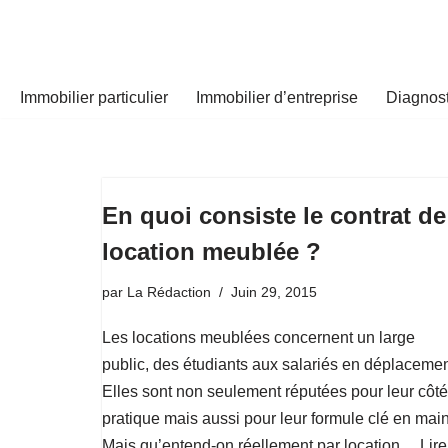
Aller
au
Immobilier particulier
Immobilier d’entreprise
Diagnost
contenu
En quoi consiste le contrat de
location meublée ?
par
La Rédaction
Juin 29, 2015
Les locations meublées concernent un large
public, des étudiants aux salariés en déplacemen
Elles sont non seulement réputées pour leur côté
pratique mais aussi pour leur formule clé en main
Mais qu’entend-on réellement par location…
Lire