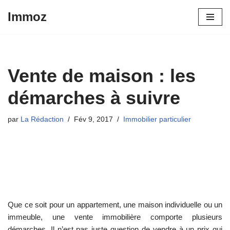
Immoz
Aller
au
contenu
Vente de maison : les
démarches à suivre
par
La Rédaction
Fév 9, 2017
Immobilier particulier
Que ce soit pour un appartement, une maison individuelle ou un
immeuble, une vente immobilière comporte plusieurs
démarches. Il n’est pas juste question de vendre à un prix qui