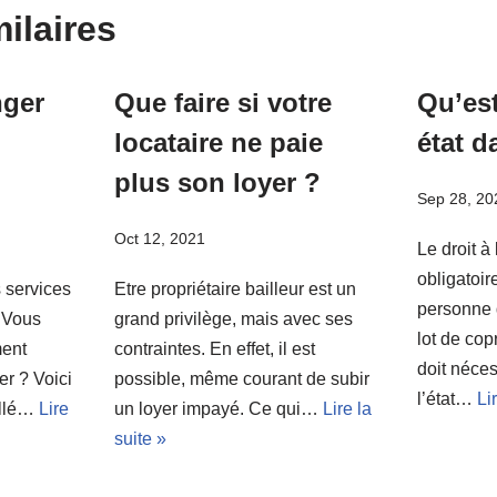
milaires
ger
Que faire si votre
Qu’est
locataire ne paie
état d
plus son loyer ?
Sep 28, 20
Oct 12, 2021
Le droit à 
obligatoir
s services
Etre propriétaire bailleur est un
personne 
? Vous
grand privilège, mais avec ses
lot de cop
ment
contraintes. En effet, il est
doit néces
r ? Voici
possible, même courant de subir
l’état…
Li
illé…
Lire
un loyer impayé. Ce qui…
Lire la
suite »