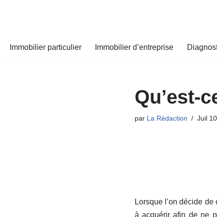
Aller
au
Immobilier particulier
Immobilier d’entreprise
Diagnost
contenu
Qu’est-ce
par
La Rédaction
Juil 1
Lorsque l’on décide de d
à acquérir afin de ne p