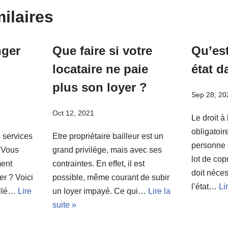
milaires
ger
Que faire si votre
Qu’est
locataire ne paie
état d
plus son loyer ?
Sep 28, 20
Oct 12, 2021
Le droit à 
obligatoir
s services
Etre propriétaire bailleur est un
personne 
? Vous
grand privilège, mais avec ses
lot de cop
ment
contraintes. En effet, il est
doit néces
r ? Voici
possible, même courant de subir
l’état…
Li
illé…
Lire
un loyer impayé. Ce qui…
Lire la
suite »