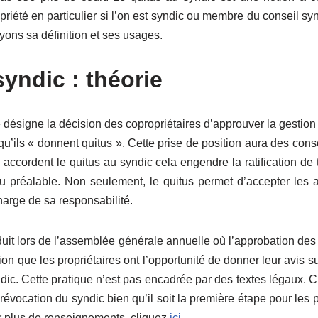
priété en particulier si l’on est syndic ou membre du conseil syn
yons sa définition et ses usages.
yndic : théorie
 désigne la décision des copropriétaires d’approuver la gestion
 qu’ils « donnent quitus ». Cette prise de position aura des co
res accordent le quitus au syndic cela engendre la ratification de
 préalable. Non seulement, le quitus permet d’accepter les a
harge de sa responsabilité.
duit lors de l’assemblée générale annuelle où l’approbation des 
sion que les propriétaires ont l’opportunité de donner leur avis s
ndic. Cette pratique n’est pas encadrée par des textes légaux. C
révocation du syndic bien qu’il soit la première étape pour les p
r plus de renseignements, cliquez
ici
.