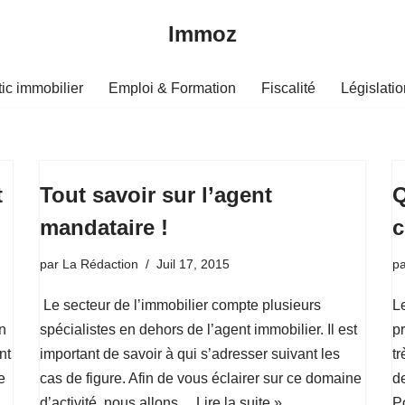
Immoz
ic immobilier
Emploi & Formation
Fiscalité
Législatio
t
Tout savoir sur l’agent
Q
mandataire !
c
par
La Rédaction
Juil 17, 2015
p
Le secteur de l’immobilier compte plusieurs
L
on
spécialistes en dehors de l’agent immobilier. Il est
pr
nt
important de savoir à qui s’adresser suivant les
tr
e
cas de figure. Afin de vous éclairer sur ce domaine
de
d’activité, nous allons…
Lire la suite »
P